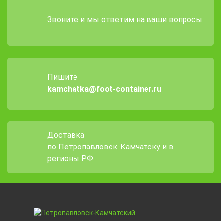
Звоните и мы ответим на ваши вопросы
Пишите
kamchatka@foot-container.ru
Доставка
по Петропавловск-Камчатску и в
регионы РФ