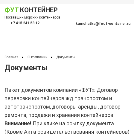
ФУТ
КОНТЕЙНЕР
Показать меню
Поставщик морских контейнеров
По
+7 415 241 53 12
kamchatka@foot-container.ru
Главная
О компании
Документы
Документы
Пакет документов компании «ФУТ»: Договор
перевозки контейнеров жд транспортом и
автотранспортом, договоры аренды, договор
ремонта, продажи и хранения контейнеров.
Внимание!
При клике на ссылку документа
(Кроме Акта освидетельствования контейнеров)