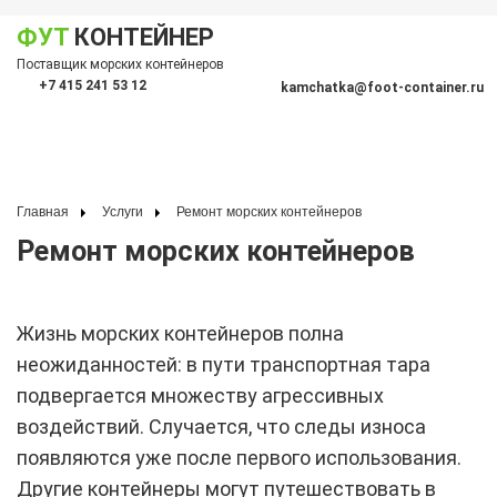
ФУТ
КОНТЕЙНЕР
Показать меню
Поставщик морских контейнеров
По
+7 415 241 53 12
kamchatka@foot-container.ru
Главная
Услуги
Ремонт морских контейнеров
Ремонт морских контейнеров
Жизнь морских контейнеров полна
неожиданностей: в пути транспортная тара
подвергается множеству агрессивных
воздействий. Случается, что следы износа
появляются уже после первого использования.
Другие контейнеры могут путешествовать в