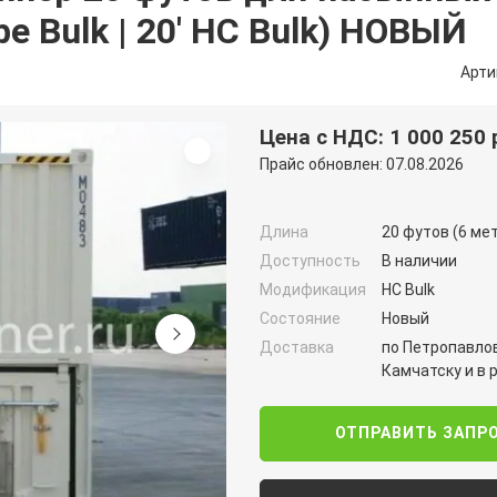
be Bulk | 20′ HC Bulk) НОВЫЙ
Арти
Цена с НДС: 1 000 250 
Прайс обновлен: 07.08.2026
Длина
20 футов (6 ме
Доступность
В наличии
Модификация
HC Bulk
Состояние
Новый
Доставка
по Петропавло
Камчатску и в 
ОТПРАВИТЬ ЗАПР