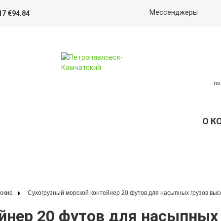
Мессенджеры
17 €94.84
по
О К
сокие
Сухогрузный морской контейнер 20 футов для насыпных грузов высо