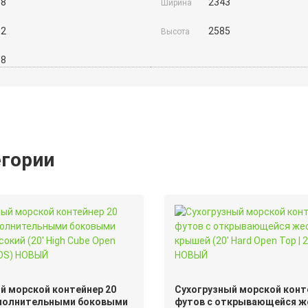
98
2343
Ширина
52
2585
Высота
98
егории
й морской контейнер 20
Сухогрузный морской конт
ополнительными боковыми
футов с открывающейся ж