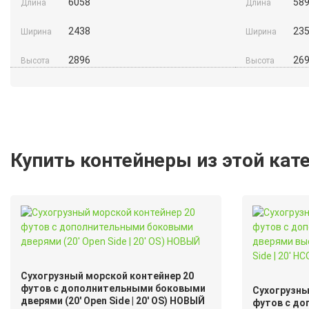
6058
58
Длина
Длина
2438
23
Ширина
Ширина
2896
26
Высота
Высота
Купить контейнеры из этой кат
Сухогрузный морской контейнер 20
футов с дополнительными боковыми
Сухогрузны
дверями (20′ Open Side | 20′ OS) НОВЫЙ
футов с д