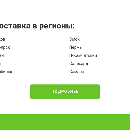
оставка в регионы:
ков
Омск
оярск
Пермь
ан
П-Камчатский
а
Салехард
ибирск
Самара
ПОДРОБНЕЕ