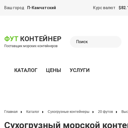
Ваш город
П-Камчатский
Курс валют
$82.
казать меню
ФУТ
КОНТЕЙНЕР
Поставщик морских контейнеров
КАТАЛОГ
ЦЕНЫ
УСЛУГИ
Показать меню
Главная
Каталог
Сухогрузные контейнеры
20 футов
Вы
Сухогрузный морской контейнер 20 футов для насыпных