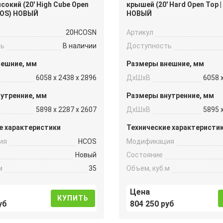
окий (20′ High Cube Open
крышей (20′ Hard Open Top |
HCOS) НОВЫЙ
НОВЫЙ
20HCOSN
Артикул
ть
В наличии
Доступность
нешние, мм
Размеры внешние, мм
6058 x 2438 x 2896
ДxШxВ
6058 
утренние, мм
Размеры внутренние, мм
5898 x 2287 x 2607
ДxШxВ
5895 
е характеристики
Технические характеристи
ия
HCOS
Модификация
Новый
Состояние
м
35
Объем, куб.м
Цена
КУПИТЬ
уб
804 250 руб