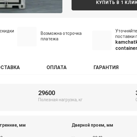
КУПИТЬ В 1 КЛИ
скидки
Уточняйте
Возможна отсрочка
поставки п
платежа
kamchat
container
СТАВКА
ОПЛАТА
ГАРАНТИЯ
29600
Полезная нагрузка, кг
тренние, мм
Дверной проем, мм