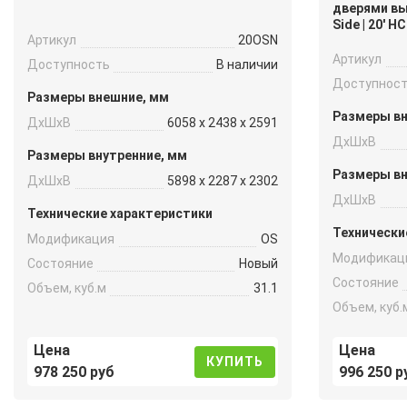
дверями выс
Side | 20′ 
Артикул
20OSN
Артикул
Доступность
В наличии
Доступнос
Размеры внешние, мм
Размеры в
ДxШxВ
6058 x 2438 x 2591
ДxШxВ
Размеры внутренние, мм
Размеры вн
ДxШxВ
5898 x 2287 x 2302
ДxШxВ
Технические характеристики
Технически
Модификация
OS
Модификац
Состояние
Новый
Состояние
Объем, куб.м
31.1
Объем, куб.
Цена
Цена
КУПИТЬ
978 250 руб
996 250 р