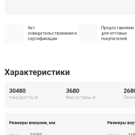
Акт
Предоставляем 
освидетельствования и
для оптовых
сертификации
покупателей
Характеристики
30480
3680
268
max Брутто, кг
Масса тары, кг
Полез
Размеры внешние, мм
Размеры вну
12192
11