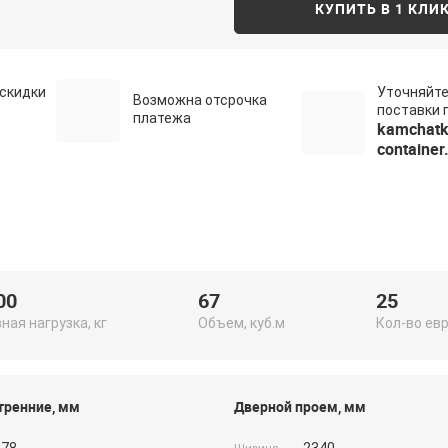
КУПИТЬ В 1 КЛИ
скидки
Уточняйте
Возможна отсрочка
поставки п
платежа
kamchatk
container
00
67
25
ная нагрузка, кг
Объем, куб.м
Кол-во ев
тренние, мм
Дверной проем, мм
978
2340