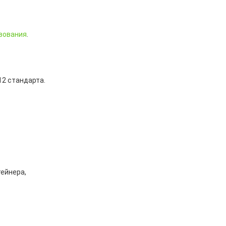
вования
.
12 стандарта.
тейнера,