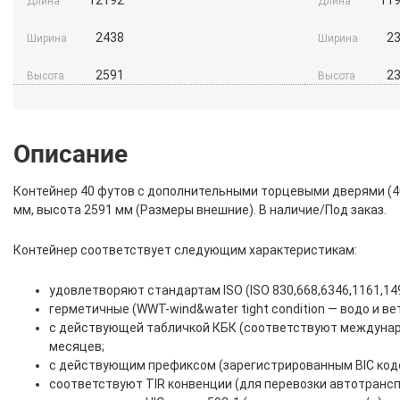
Длина
Длина
2438
2
Ширина
Ширина
2591
2
Высота
Высота
Описание
Контейнер 40 футов с дополнительными торцевыми дверями (40′ 
мм, высота 2591 мм (Размеры внешние). В наличие/Под заказ.
Контейнер соответствует следующим характеристикам:
удовлетворяют стандартам ISO (ISO 830,668,6346,1161,149
герметичные (WWT-wind&water tight condition — водо и в
с действующей табличкой КБК (соответствуют междунаро
месяцев;
с действующим префиксом (зарегистрированным BIC код
соответствуют TIR конвенции (для перевозки автотрансп