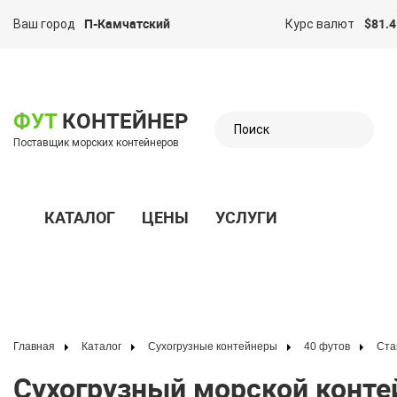
П-Камчатский
$81.4
Ваш город
Курс валют
казать меню
ФУТ
КОНТЕЙНЕР
Поставщик морских контейнеров
КАТАЛОГ
ЦЕНЫ
УСЛУГИ
Показать меню
Главная
Каталог
Сухогрузные контейнеры
40 футов
Ст
Сухогрузный морской контейнер 40 футов с дополнительными