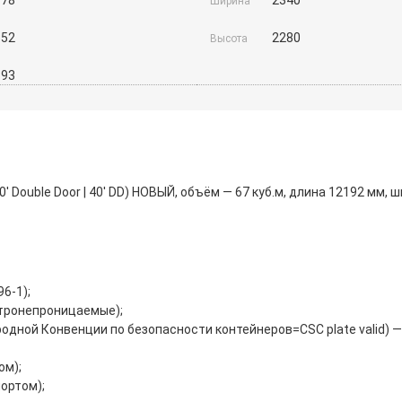
Ширина
352
2280
Высота
393
Double Door | 40′ DD) НОВЫЙ, объём — 67 куб.м, длина 12192 мм, 
6-1);
етронепроницаемые);
дной Конвенции по безопасности контейнеров=CSC plate valid) 
ом);
ортом);