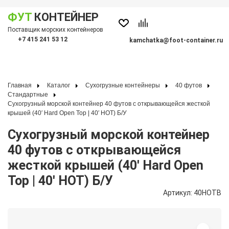
ФУТ
КОНТЕЙНЕР
Показать меню
Поставщик морских контейнеров
По
+7 415 241 53 12
kamchatka@foot-container.ru
Главная
Каталог
Сухогрузные контейнеры
40 футов
Стандартные
Сухогрузный морской контейнер 40 футов с открывающейся жесткой
крышей (40′ Hard Open Top | 40′ HOT) Б/У
Сухогрузный морской контейнер
40 футов с открывающейся
жесткой крышей (40′ Hard Open
Top | 40′ HOT) Б/У
Артикул: 40HOTB