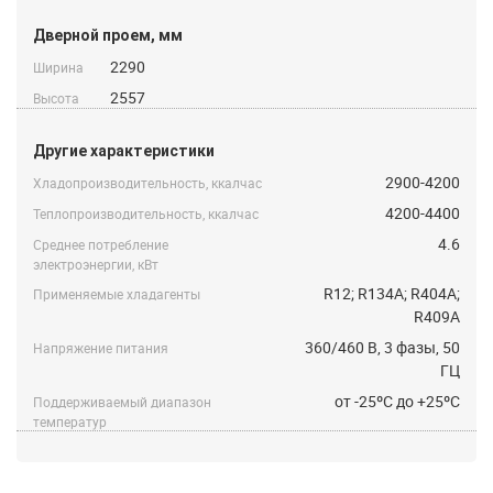
Дверной проем, мм
2290
Ширина
2557
Высота
Другие характеристики
2900-4200
Хладопроизводительность, ккалчас
4200-4400
Теплопроизводительность, ккалчас
4.6
Среднее потребление
электроэнергии, кВт
R12; R134A; R404A;
Применяемые хладагенты
R409A
360/460 B, 3 фазы, 50
Напряжение питания
ГЦ
от -25ºС до +25ºС
Поддерживаемый диапазон
температур