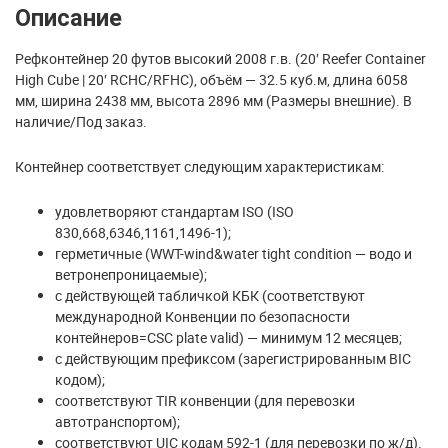
Описание
Рефконтейнер 20 футов высокий 2008 г.в. (20′ Reefer Container
High Cube | 20′ RCHC/RFHC), объём — 32.5 куб.м, длина 6058
мм, ширина 2438 мм, высота 2896 мм (Размеры внешние). В
наличие/Под заказ.
Контейнер соответствует следующим характеристикам:
удовлетворяют стандартам ISO (ISO
830,668,6346,1161,1496-1);
герметичные (WWT-wind&water tight condition — водо и
ветронепроницаемые);
с действующей табличкой КБК (соответствуют
международной Конвенции по безопасности
контейнеров=CSC plate valid) — минимум 12 месяцев;
с действующим префиксом (зарегистрированным BIC
кодом);
соответствуют TIR конвенции (для перевозки
автотранспортом);
соответствуют UIC кодам 592-1 (для перевозки по ж/д).